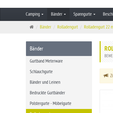
Camping
Bänder
Spanngurte
Besch
S
Bänder
Rolladengurt
Rolladengurt 22 m
t
a
r
ROL
Bänder
t
BEWE
s
Gurtband Meterware
e
Schlauchgurte
i
Zu
t
Bänder und Leinen
e
Bedruckte Gurtbänder
Polstergurte - Möbelgurte