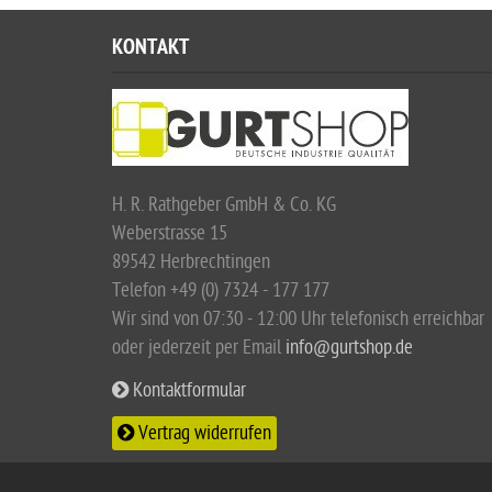
KONTAKT
H. R. Rathgeber GmbH & Co. KG
Weberstrasse 15
89542 Herbrechtingen
Telefon +49 (0) 7324 - 177 177
Wir sind von 07:30 - 12:00 Uhr telefonisch erreichbar
oder jederzeit per Email
info@gurtshop.de
Kontaktformular
Vertrag widerrufen