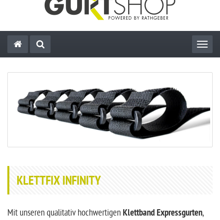
Toggl
KLETTFIX INFINITY
Mit unseren qualitativ hochwertigen
Klettband Expressgurten
,