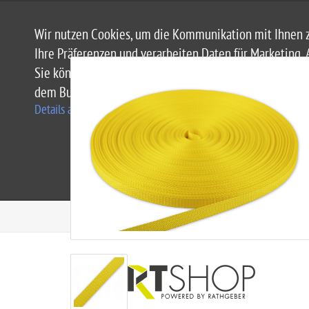
Wir nutzen Cookies, um die Kommunikation mit Ihnen z
Ihre Präferenzen und verarbeiten Daten für Marketing, 
Sie können Ihre Einwilligung jederzeit mit Wirkung fü
dem Button "Details anzeigen".
Details anzeigen
|
Privatsphäre und Datenschutz