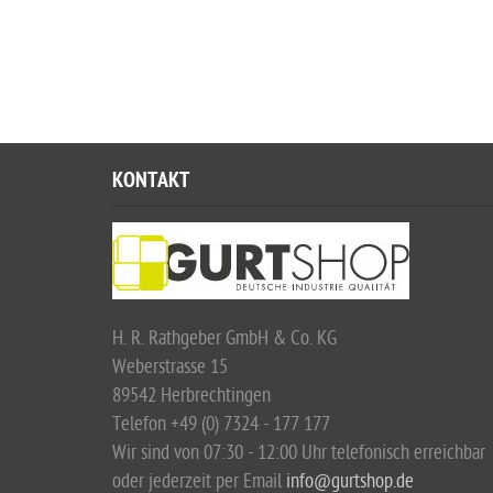
KONTAKT
H. R. Rathgeber GmbH & Co. KG
Weberstrasse 15
89542 Herbrechtingen
Telefon +49 (0) 7324 - 177 177
Wir sind von 07:30 - 12:00 Uhr telefonisch erreichbar
oder jederzeit per Email
info@gurtshop.de