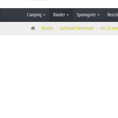
Camping
Bänder
Spanngurte
Besch
S
Bänder
Gurtband Meterware
bis 20 mm
t
a
r
t
s
e
i
t
e