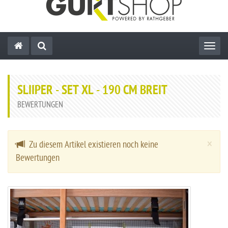
Toggl
SLIIPER - SET XL - 190 CM BREIT
BEWERTUNGEN
Cl
×
Zu diesem Artikel existieren noch keine
Bewertungen