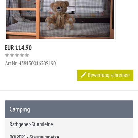
EUR 114,90
Art.Nr.
43813001650S190
Bewertung schreiben
Camping
Rathgeber-Sturmleine
[KiiPER] - Stauraumnetze