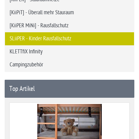
[KiiPiT] - Überall mehr Stauraum
[KiiPER MiNi] - Rausfallschutz
SLiiPER - Kinder Rausfallschutz
KLETTfiX Infinity
Campingzubehör
Top Artikel