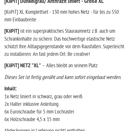
[KiiPiT] Dunkelgrau/ Anthrazit liniert - Größe XL
[KiiPiT] XL Komplettset - 130 mm hohes Netz - für bis zu 550
mm Einbaubreite
[KiiPiT]
ist ein superpraktisches Stauraumnetz z.B. auch um
Schrankinhalte zu sichern. Das hochwertige elastische Netz
schützt Ihre Alltagsgegenstande vor dem Rausfallen. Superleicht
zu installieren. An fast jedem Ort. Be creative!
[KiiPiT] NETZ "XL"
– Alles bleibt an seinem Platz
Dieses Set ist fertig genäht und kann sofort eingebaut werden.
Inhalt:
1x Netz liniert in schwarz, grau oder weiß
2x Halter inklusive Anleitung
6x Euroschraube für 5 mm Lochraster
6x Holzschraube 4,5 x 15 mm
Abdeckungen in Lieferung nicht! enthalten